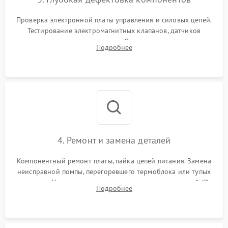
Проверка электронной платы управления и силовых цепей.
Тестирование электромагнитных клапанов, датчиков
температуры и расходомера. Оценка степени износа
Подробнее
жерновов кофемолки, уплотнительных колец гидросистемы
и шестерней редуктора.
4. Ремонт и замена деталей
Компонентный ремонт платы, пайка цепей питания. Замена
неисправной помпы, перегоревшего термоблока или тупых
жерновов. Установка новых силиконовых уплотнителей (O-
Подробнее
ring) и тефлоновых трубок для надежного устранения
протечек.