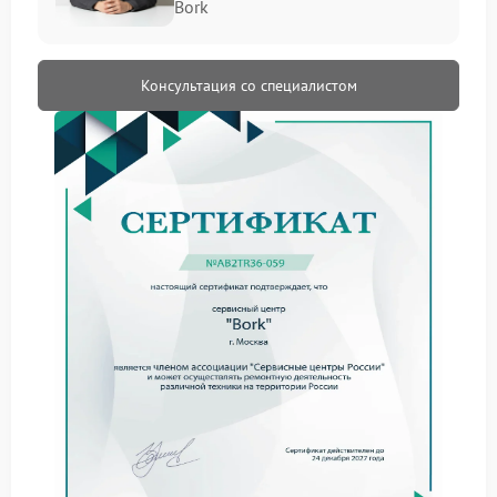
Bork
элементов системы подачи воды. Когда внутри
появляются загрязнения или отдельные детали
изнашиваются, давление постепенно снижается. К
распространенным причинам относятся:
Консультация со специалистом
отложения минеральных примесей внутри
каналов подачи воды
загрязнение сеток и фильтрующих элементов
ослабление уплотнений в системе подачи
снижение эффективности работы насоса
В сервисе FIX-BORK при диагностике уделяется
внимание всем элементам, которые формируют
давление во время приготовления напитка. Это
позволяет определить состояние системы и
подобрать оптимальный вариант ремонта.
Признаки снижения давления
Перед тем как поток становится совсем слабым,
техника подает несколько заметных сигналов. Стоит
обратить внимание на следующие изменения:
струя кофе выходит тоньше привычной