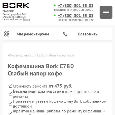
+7 (800) 301-55-83
Ежедневно, с 10:00 до 20:00
FIX-BORK
+7 (800) 301-55-83
Ремонт устройств Bork
Специализированный
Звонок бесплатный по РФ
cервисный центр г.
Брянск
Мы ремонтируем
Позвонить
янске
Кофемашина Bork C780 слабый напор кофе
Кофемашина
Bork C780
Слабый напор кофе
от 475 руб.
Стоимость ремонта
Бесплатная диагностика
даже при отказе от
ремонта
Привезем и увезем кофемашину Bork собственной
Ремонт вертикальных пылесосов Bork
Ремонт гладильных систем Bork
Ремонт индукционных плит Bork
Ремонт микроволновых печей Bork
Ремонт увлажнителей воздуха Bork
Ремонт очистителей воздуха Bork
доставкой
Гарантия на наши работы по ремонту кофемашин