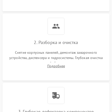
локализации поломки.
2. Разборка и очистка
Снятие корпусных панелей, демонтаж заварочного
устройства, диспенсера и гидросистемы. Глубокая очистка
внутренних узлов от кофейных масел, жмыха и накипи.
Подробнее
Промывка дренажных каналов и фильтров с использованием
специализированной химии.
3. Глубокая дефектовка компонентов