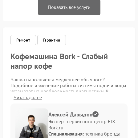
Показать все услуги
Ремонт
Гарантия
Кофемашина Bork - Слабый
напор кофе
Чашка наполняется медленнее обычного?
Подобное изменение работы системы подачи воды
указывает на необходимость диагностики. В
подобных ситуациях ремонт Bork позволяет вернуть
Читать далее
стабильное давление и нормальный режим
приготовления кофе.
Алексей Давыдов
Причины уменьшения напора
Эксперт сервисного центр FIX-
Bork.ru
Специализация:
техника бренда
Подача кофе зависит от состояния внутренних