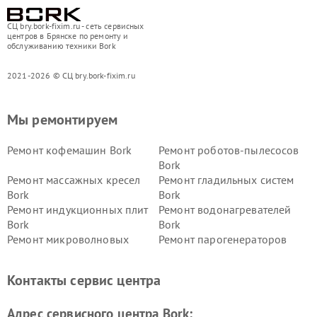
СЦ bry.bork-fixim.ru - сеть сервисных
центров в Брянске по ремонту и
обслуживанию техники Bork
2021-2026 © СЦ bry.bork-fixim.ru
Мы ремонтируем
Ремонт кофемашин Bork
Ремонт роботов-пылесосов
Bork
Ремонт массажных кресел
Ремонт гладильных систем
Bork
Bork
Ремонт индукционных плит
Ремонт водонагревателей
Bork
Bork
Ремонт микроволновых
Ремонт парогенераторов
печей Bork
Bork
Ремонт увлажнителей
Ремонт пылесосов Bork
Контакты сервис центра
воздуха Bork
Ремонт очистителей воздуха
Ремонт электросамокатов
Адрес сервисного центра Bork:
Bork
Bork