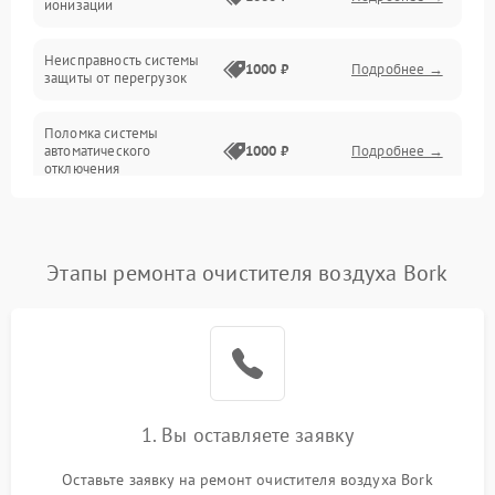
ионизации
Сеть
Неисправность системы
1000 ₽
Подробнее →
защиты от перегрузок
Поломка системы
автоматического
1000 ₽
Подробнее →
отключения
Неисправность системы
защиты от короткого
1000 ₽
Подробнее →
замыкания
Этапы ремонта очистителя воздуха Bork
Повреждение системы
1000 ₽
Подробнее →
защиты от перегрева
Неисправность системы
защиты от
1000 ₽
Подробнее →
перенапряжения
1. Вы оставляете заявку
Неисправность системы
Оставьте заявку на ремонт очистителя воздуха Bork
1000 ₽
Подробнее →