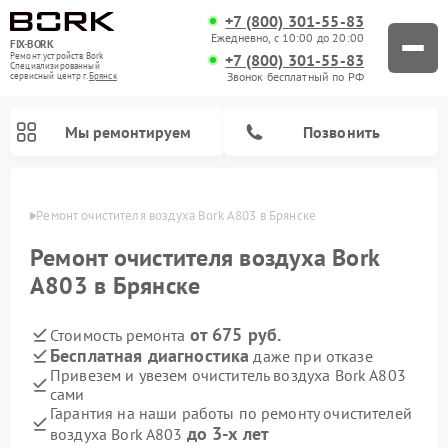
+7 (800) 301-55-83
Ежедневно, с 10:00 до 20:00
FIX-BORK
+7 (800) 301-55-83
Ремонт устройств Bork
Специализированный
Звонок бесплатный по РФ
cервисный центр г.
Брянск
Мы ремонтируем
Позвонить
янске
Ремонт очистителя воздуха Bork A803 в Брянске
Ремонт очистителя воздуха Bork
A803 в Брянске
от 675 руб.
Стоимость ремонта
Бесплатная диагностика
даже при отказе
Привезем и увезем очиститель воздуха Bork A803
сами
Ремонт вертикальных пылесосов Bork
Ремонт индукционных плит Bork
Ремонт микроволновых печей Bork
Ремонт увлажнителей воздуха Bork
Ремонт гладильных систем Bork
Гарантия на наши работы по ремонту очистителей
до 3-х лет
воздуха Bork A803