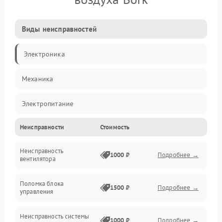
Виды неисправностей
Электроника
Механика
Электропитание
Неисправности
Стоимость
Фильтры
Неисправность
Механические повреждения
1000 ₽
Подробнее →
вентилятора
Управление
Поломка блока
1500 ₽
Подробнее →
управления
Датчики
Неисправность системы
1000 ₽
Подробнее →