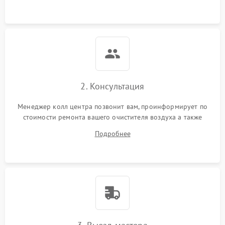
защиты от замыкания
Повреждение системы
1000 ₽
Подробнее →
защиты от перегрузок
Неисправность системы
1000 ₽
Подробнее →
защиты от перегрева
2. Консультация
Поломка системы защиты
1000 ₽
Подробнее →
от перенапряжения
Менеджер колл центра позвонит вам, проинформирует по
стоимости ремонта вашего очистителя воздуха а также
Поломка системы защиты
ответит на все ваши вопросы.
1000 ₽
Подробнее →
от замыкания
Подробнее
Не работает авто-режим
1200 ₽
Подробнее →
Сбои панели управления
1500 ₽
Подробнее →