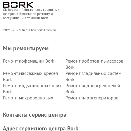
СЦ bry.bork-fixim.ru - сеть сервисных
центров в Брянске по ремонту и
обслуживанию техники Bork
2021-2026 © СЦ bry.bork-fixim.ru
Мы ремонтируем
Ремонт кофемашин Bork
Ремонт роботов-пылесосов
Bork
Ремонт массажных кресел
Ремонт гладильных систем
Bork
Bork
Ремонт индукционных плит
Ремонт водонагревателей
Bork
Bork
Ремонт микроволновых
Ремонт парогенераторов
печей Bork
Bork
Ремонт увлажнителей
Ремонт пылесосов Bork
Контакты сервис центра
воздуха Bork
Ремонт очистителей воздуха
Ремонт электросамокатов
Адрес сервисного центра Bork:
Bork
Bork