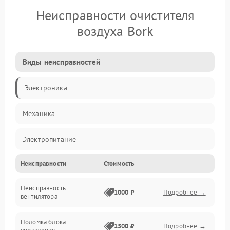
Неисправности очистителя
воздуха Bork
Виды неисправностей
Электроника
Механика
Электропитание
Неисправности
Стоимость
Фильтры
Неисправность
Механические повреждения
1000 ₽
Подробнее →
вентилятора
Управление
Поломка блока
1500 ₽
Подробнее →