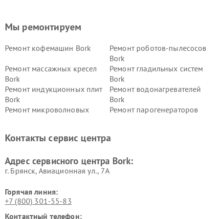
Мы ремонтируем
Ремонт кофемашин Bork
Ремонт роботов-пылесосов
Bork
Ремонт массажных кресел
Ремонт гладильных систем
Bork
Bork
Ремонт индукционных плит
Ремонт водонагревателей
Bork
Bork
Ремонт микроволновых
Ремонт парогенераторов
печей Bork
Bork
Ремонт увлажнителей
Ремонт пылесосов Bork
Контакты сервис центра
воздуха Bork
Ремонт очистителей воздуха
Ремонт электросамокатов
Адрес сервисного центра Bork:
Bork
Bork
г. Брянск, Авиационная ул., 7А
Горячая линия:
+7 (800) 301-55-83
Контактный телефон: