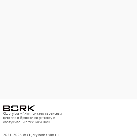
СЦ bry.bork-fixim.ru - сеть сервисных
центров в Брянске по ремонту и
обслуживанию техники Bork
2021-2026 © СЦ bry.bork-fixim.ru