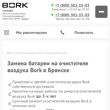
+7 (800) 301-55-83
Ежедневно, с 10:00 до 20:00
FIX-BORK
+7 (800) 301-55-83
Ремонт устройств Bork
Специализированный
Звонок бесплатный по РФ
cервисный центр г.
Брянск
Мы ремонтируем
Позвонить
янске
Очиститель воздуха Bork замена батареи
Замена батареи на очистителе
воздуха Bork в Брянске
Привезем и увезем очиститель воздуха Bork
собственной доставкой
Гарантия на наши работы по ремонту очистителей
до 3-х лет
воздуха Bork
Ремонт вертикальных пылесосов Bork
Ремонт индукционных плит Bork
Ремонт микроволновых печей Bork
Ремонт увлажнителей воздуха Bork
Ремонт гладильных систем Bork
Срочный ремонт очистителей воздуха Bork в
течении часа