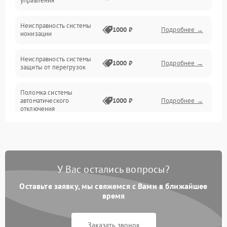
управления
Датчики
Неисправность системы
1000 ₽
Подробнее →
ионизации
Сеть
Неисправность системы
1000 ₽
Подробнее →
защиты от перегрузок
Поломка системы
автоматического
1000 ₽
Подробнее →
отключения
Неисправность системы
защиты от короткого
1000 ₽
Подробнее →
замыкания
У Вас остались вопросы?
Повреждение системы
1000 ₽
Подробнее →
защиты от перегрева
Оставьте заявку, мы свяжемся с Вами в ближайшее
время
Неисправность системы
защиты от
1000 ₽
Подробнее →
Заказать звонок
перенапряжения