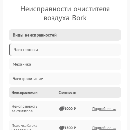
Неисправности очистителя
воздуха Bork
Виды неисправностей
Электроника
Механика
Электропитание
Неисправности
Стоимость
Фильтры
Неисправность
Механические повреждения
1000 ₽
Подробнее →
вентилятора
Управление
Поломка блока
1500 ₽
Подробнее →