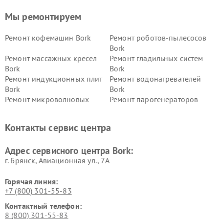
Мы ремонтируем
Ремонт кофемашин Bork
Ремонт роботов-пылесосов
Bork
Ремонт массажных кресел
Ремонт гладильных систем
Bork
Bork
Ремонт индукционных плит
Ремонт водонагревателей
Bork
Bork
Ремонт микроволновых
Ремонт парогенераторов
печей Bork
Bork
Ремонт увлажнителей
Ремонт пылесосов Bork
Контакты сервис центра
воздуха Bork
Ремонт очистителей воздуха
Ремонт электросамокатов
Адрес сервисного центра Bork:
Bork
Bork
г. Брянск, Авиационная ул., 7А
Горячая линия:
+7 (800) 301-55-83
Контактный телефон:
8 (800) 301-55-83