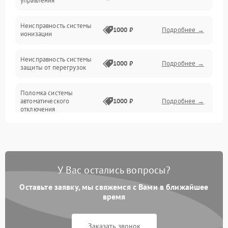
управления
Датчики
Неисправность системы
1000 ₽
Подробнее →
ионизации
Сеть
Неисправность системы
1000 ₽
Подробнее →
защиты от перегрузок
Поломка системы
автоматического
1000 ₽
Подробнее →
отключения
Неисправность системы
защиты от короткого
1000 ₽
Подробнее →
замыкания
У Вас остались вопросы?
Повреждение системы
1000 ₽
Подробнее →
защиты от перегрева
Оставьте заявку, мы свяжемся с Вами в ближайшее
время
Неисправность системы
защиты от
1000 ₽
Подробнее →
Заказать звонок
перенапряжения