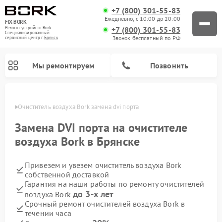
+7 (800) 301-55-83
Ежедневно, с 10:00 до 20:00
FIX-BORK
+7 (800) 301-55-83
Ремонт устройств Bork
Специализированный
Звонок бесплатный по РФ
cервисный центр г.
Брянск
Мы ремонтируем
Позвонить
янске
Очиститель воздуха Bork замена dvi порта
Замена DVI порта на очистителе
воздуха Bork в Брянске
Привезем и увезем очиститель воздуха Bork
собственной доставкой
Гарантия на наши работы по ремонту очистителей
до 3-х лет
воздуха Bork
Ремонт вертикальных пылесосов Bork
Ремонт индукционных плит Bork
Ремонт микроволновых печей Bork
Ремонт увлажнителей воздуха Bork
Ремонт гладильных систем Bork
Срочный ремонт очистителей воздуха Bork в
течении часа