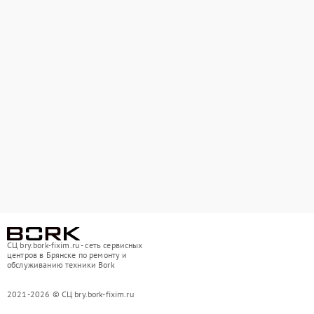
СЦ bry.bork-fixim.ru - сеть сервисных
центров в Брянске по ремонту и
обслуживанию техники Bork
2021-2026 © СЦ bry.bork-fixim.ru