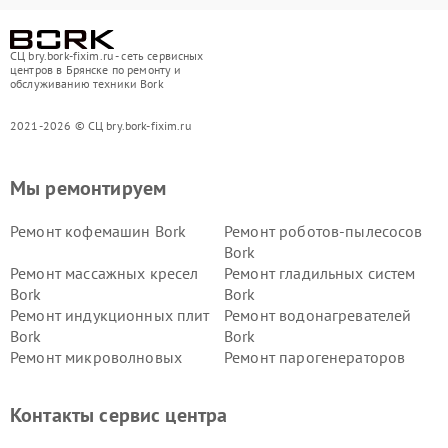
СЦ bry.bork-fixim.ru - сеть сервисных
центров в Брянске по ремонту и
обслуживанию техники Bork
2021-2026 © СЦ bry.bork-fixim.ru
Мы ремонтируем
Ремонт кофемашин Bork
Ремонт роботов-пылесосов
Bork
Ремонт массажных кресел
Ремонт гладильных систем
Bork
Bork
Ремонт индукционных плит
Ремонт водонагревателей
Bork
Bork
Ремонт микроволновых
Ремонт парогенераторов
печей Bork
Bork
Ремонт увлажнителей
Ремонт пылесосов Bork
Контакты сервис центра
воздуха Bork
Ремонт очистителей воздуха
Ремонт электросамокатов