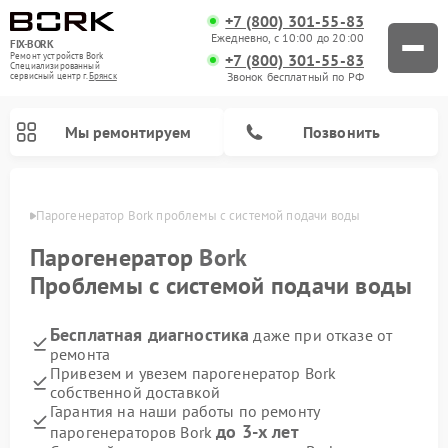
+7 (800) 301-55-83
Ежедневно, с 10:00 до 20:00
FIX-BORK
+7 (800) 301-55-83
Ремонт устройств Bork
Специализированный
Звонок бесплатный по РФ
cервисный центр г.
Брянск
Мы ремонтируем
Позвонить
янске
Парогенератор Bork проблемы с системой подачи воды
Парогенератор
Bork
Проблемы с системой подачи воды
Бесплатная диагностика
даже при отказе от
ремонта
Привезем и увезем парогенератор Bork
собственной доставкой
Ремонт вертикальных пылесосов Bork
Ремонт индукционных плит Bork
Ремонт микроволновых печей Bork
Ремонт гладильных систем Bork
Ремонт увлажнителей воздуха Bork
Ремонт очистителей воздуха Bork
Гарантия на наши работы по ремонту
до 3-х лет
парогенераторов Bork