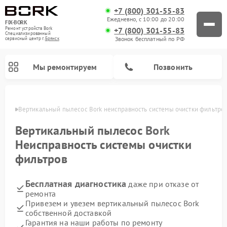
+7 (800) 301-55-83
Ежедневно, с 10:00 до 20:00
FIX-BORK
+7 (800) 301-55-83
Ремонт устройств Bork
Специализированный
Звонок бесплатный по РФ
cервисный центр г.
Брянск
Мы ремонтируем
Позвонить
янске
Вертикальный пылесос Bork неисправность системы очистки фильтро
Вертикальный пылесос
Bork
Неисправность системы очистки
фильтров
Бесплатная диагностика
даже при отказе от
ремонта
Привезем и увезем вертикальный пылесос Bork
Ремонт индукционных плит Bork
Ремонт микроволновых печей Bork
Ремонт увлажнителей воздуха Bork
Ремонт очистителей воздуха Bork
Ремонт гладильных систем Bork
собственной доставкой
Гарантия на наши работы по ремонту