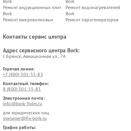
Bork
Bork
Ремонт индукционных плит
Ремонт водонагревателей
Bork
Bork
Ремонт микроволновых
Ремонт парогенераторов
печей Bork
Bork
Ремонт увлажнителей
Ремонт пылесосов Bork
Контакты сервис центра
воздуха Bork
Ремонт очистителей воздуха
Ремонт электросамокатов
Адрес сервисного центра Bork:
Bork
Bork
г. Брянск, Авиационная ул., 7А
Горячая линия:
+7 (800) 301-55-83
Контактный телефон:
8 (800) 301-55-83
Электронная почта:
info@bork-fixim.ru
для юридических лиц
manager@fix-bork.ru
График работы: