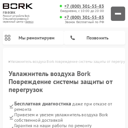
+7 (800) 301-55-83
Ежедневно, с 10:00 до 20:00
FIX-BORK
+7 (800) 301-55-83
Ремонт устройств Bork
Специализированный
Звонок бесплатный по РФ
cервисный центр г.
Брянск
Мы ремонтируем
Позвонить
янске
Увлажнитель воздуха Bork повреждение системы защиты от перегруз
Увлажнитель воздуха
Bork
Повреждение системы защиты от
перегрузок
Бесплатная диагностика
даже при отказе от
ремонта
Привезем и увезем увлажнитель воздуха Bork
Ремонт вертикальных пылесосов Bork
Ремонт индукционных плит Bork
Ремонт микроволновых печей Bork
Ремонт гладильных систем Bork
Ремонт очистителей воздуха Bork
собственной доставкой
Гарантия на наши работы по ремонту