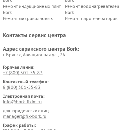
Bork
Bork
Ремонт индукционных плит
Ремонт водонагревателей
Bork
Bork
Ремонт микроволновых
Ремонт парогенераторов
печей Bork
Bork
Ремонт увлажнителей
Ремонт пылесосов Bork
Контакты сервис центра
воздуха Bork
Ремонт очистителей воздуха
Ремонт электросамокатов
Адрес сервисного центра Bork:
Bork
Bork
г. Брянск, Авиационная ул., 7А
Горячая линия:
+7 (800) 301-55-83
Контактный телефон:
8 (800) 301-55-83
Электронная почта:
info@bork-fixim.ru
для юридических лиц
manager@fix-bork.ru
График работы: