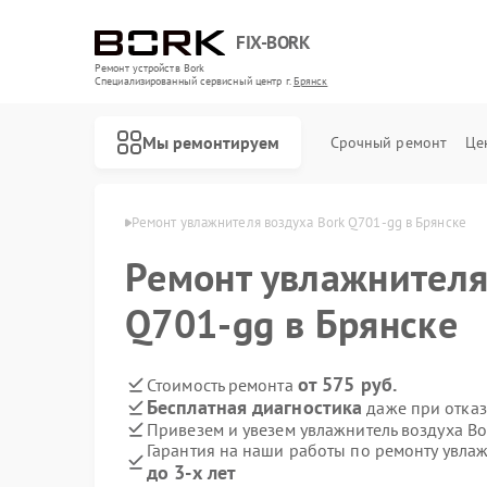
FIX-BORK
Ремонт устройств Bork
Специализированный cервисный центр г.
Брянск
Мы ремонтируем
Срочный ремонт
Це
духа Bork в Брянске
Ремонт увлажнителя воздуха Bork Q701-gg в Брянске
Ремонт увлажнителя
Q701-gg в Брянске
от 575 руб.
Стоимость ремонта
Бесплатная диагностика
даже при отказ
Привезем и увезем увлажнитель воздуха B
Гарантия на наши работы по ремонту увла
до 3-х лет
Ремонт роботов-пылесосов Bork
Ремонт массажных кресел Bork
Ремонт гладильных систем Bork
Ремонт индукционных плит Bork
Ремонт водонагревателей Bork
Ремонт микроволновых печей Bork
Ремонт очистителей воздуха Bork
Ремонт электросамокатов Bork
Ремонт вертикальных пылесосов Bork