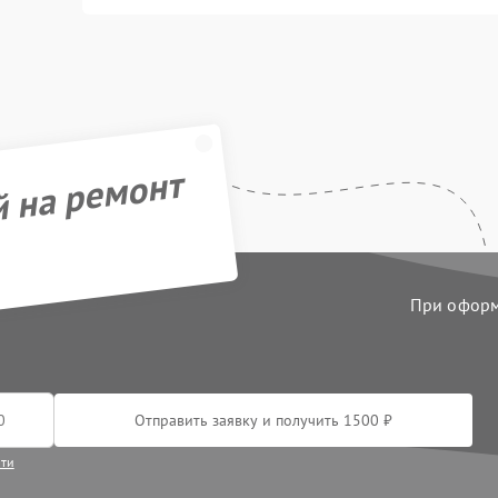
й на ремонт
При оформл
Отправить заявку и получить 1500 ₽
сти