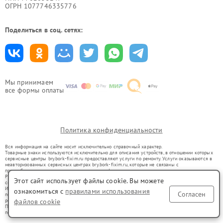
ОГРН 1077746335776
Поделиться в соц. сетях:
Мы принимаем
все формы оплаты
Политика конфиденциальности
Вся информация на сайте носит исключительно справочный характер.
Товарные знаки используются исключительно для описания устройств, в отношении которых
сервисные центры bry.bork-fixim.ru предоставляют услуги по ремонту. Услуги оказываются в
неавторизованных сервисных центрах bry.bork-fixim.ru, которые не связаны с
правообладателями товарных знаков или их официальными представителями.
Ремонт осуществляется для устройств, уже введенных в гражданский оборот в соответствии
Этот сайт использует файлы cookie. Вы можете
со статьей 1487 ГК РФ.
Использование товарных знаков не преследует цели индивидуализации услуг или введения
ознакомиться с
правилами использования
Согласен
потребителей в заблуждение, а служит для информирования о предоставляемых услугах по
файлов cookie
ремонту техники указанных брендов.
Представленная на сайте информация не является публичной офертой, определяемой
положениями Статьи 437(2) Гражданского кодекса РФ