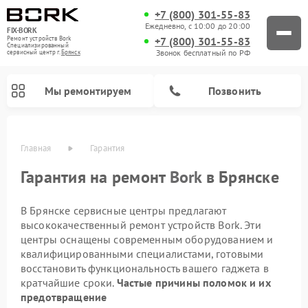
+7 (800) 301-55-83
Ежедневно, с 10:00 до 20:00
FIX-BORK
+7 (800) 301-55-83
Ремонт устройств Bork
Специализированный
Звонок бесплатный по РФ
cервисный центр г.
Брянск
Мы ремонтируем
Позвонить
Главная
Гарантия
Гарантия на ремонт
Bork
в Брянске
В Брянске сервисные центры предлагают
высококачественный ремонт устройств Bork. Эти
центры оснащены современным оборудованием и
квалифицированными специалистами, готовыми
восстановить функциональность вашего гаджета в
Ремонт индукционных плит Bork
Ремонт микроволновых печей Bork
Ремонт увлажнителей воздуха Bork
Ремонт очистителей воздуха Bork
Ремонт вертикальных пылесосов Bork
Ремонт гладильных систем Bork
кратчайшие сроки.
Частые причины поломок и их
предотвращение