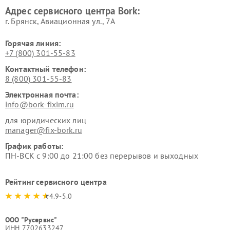
Ремонт очистителей воздуха
Ремонт электросамокатов
Адрес сервисного центра Bork:
Bork
Bork
г. Брянск, Авиационная ул., 7А
Горячая линия:
+7 (800) 301-55-83
Контактный телефон:
8 (800) 301-55-83
Электронная почта:
info@bork-fixim.ru
для юридических лиц
manager@fix-bork.ru
График работы:
ПН-ВСК с 9:00 до 21:00 без перерывов и выходных
Рейтинг сервисного центра
4.9-5.0
ООО "Русервис"
ИНН 7702633247