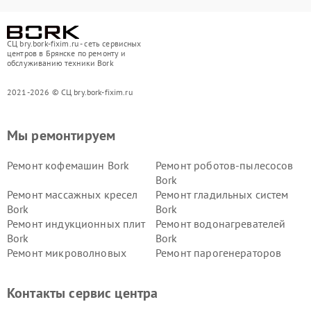
СЦ bry.bork-fixim.ru - сеть сервисных
центров в Брянске по ремонту и
обслуживанию техники Bork
2021-2026 © СЦ bry.bork-fixim.ru
Мы ремонтируем
Ремонт кофемашин Bork
Ремонт роботов-пылесосов
Bork
Ремонт массажных кресел
Ремонт гладильных систем
Bork
Bork
Ремонт индукционных плит
Ремонт водонагревателей
Bork
Bork
Ремонт микроволновых
Ремонт парогенераторов
печей Bork
Bork
Ремонт увлажнителей
Ремонт пылесосов Bork
Контакты сервис центра
воздуха Bork